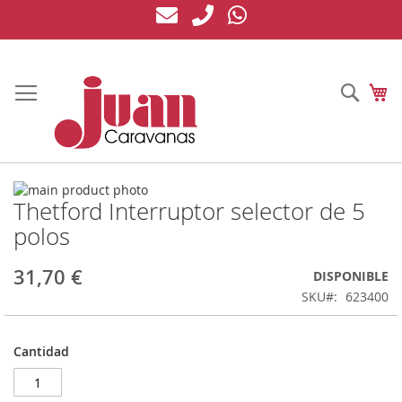
Ir
al
contenido
Busc
Mi
Saltar
Thetford Interruptor selector de 5
al
Saltar
final
al
polos
de
comienzo
la
de
31,70 €
DISPONIBLE
galería
la
de
galería
SKU
623400
imágenes
de
imágenes
Cantidad