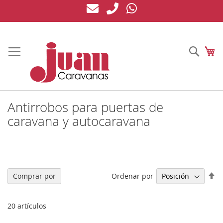
Ir
al
contenido
Busc
Mi
Antirrobos para puertas de
caravana y autocaravana
Fi
Ordenar por
Comprar por
Di
De
20
artículos