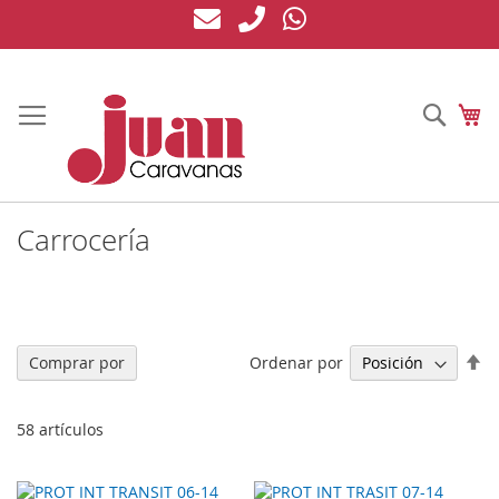
Ir
al
contenido
Busc
Mi
Carrocería
Fi
Ordenar por
Comprar por
Di
De
58
artículos