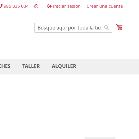
986 335 004
Iniciar sesión
Crear una cuenta
Mi cest
Buscar
Buscar
CHES
TALLER
ALQUILER