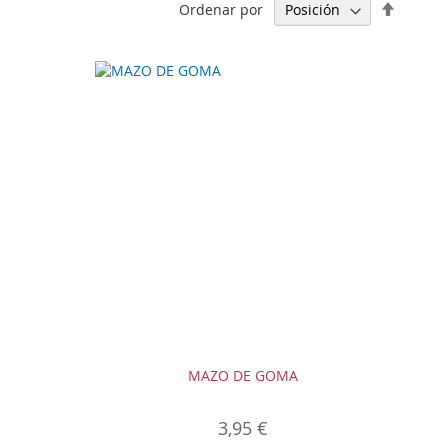
Fijar
Ordenar por
Direcci
Descen
MAZO DE GOMA
3,95 €