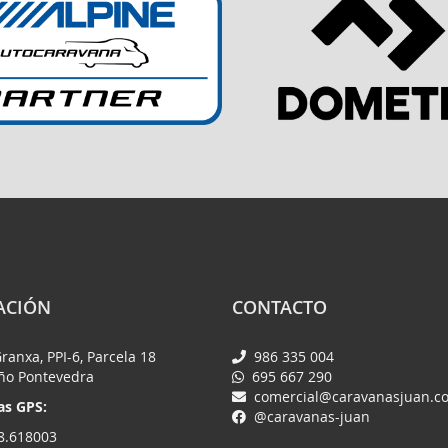
ACIÓN
CONTACTO
Granxa, PPI-6, Parcela 18
986 335 004
iño Pontevedra
695 667 290
comercial@caravanasjuan.c
s GPS:
@caravanas-juan
8.618003