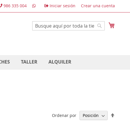
986 335 004
Iniciar sesión
Crear una cuenta
Mi cest
Buscar
Buscar
CHES
TALLER
ALQUILER
Fijar
Ordenar por
Direcci
Descen