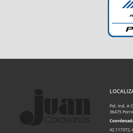
LOCALIZ
Pol. Ind. A 
36475 Porr
Coordenada
42.117372,-