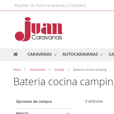
Ir
Alquiler de Autocaravanas y Campers
al
contenido
CARAVANAS
AUTOCARAVANAS
C
Inicio
Accesorios
Cocina
Bateria cocina camping
Bateria cocina campi
9
artículos
Opciones de compra
PRECIO