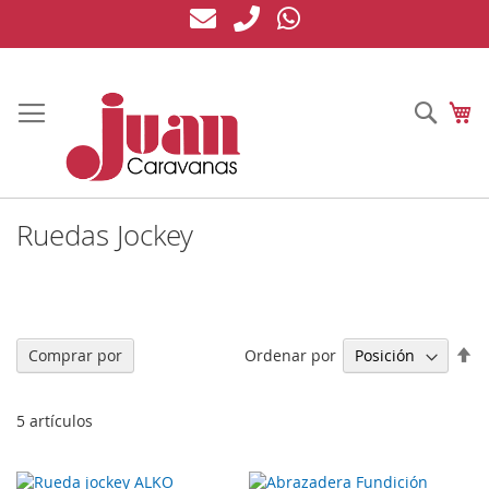
Ir
al
contenido
Busc
Mi
Ruedas Jockey
Fi
Ordenar por
Comprar por
Di
De
5
artículos