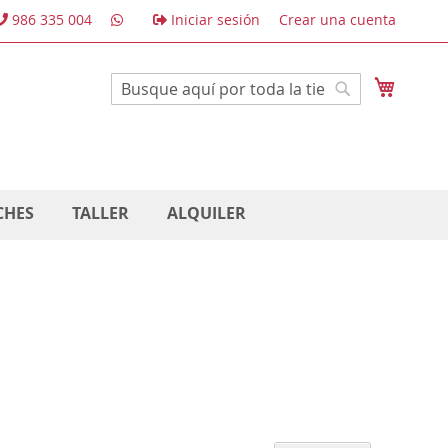
986 335 004
Iniciar sesión
Crear una cuenta
Mi cest
Buscar
Buscar
CHES
TALLER
ALQUILER