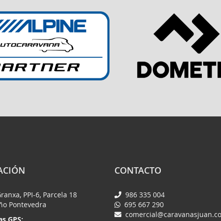
ACIÓN
CONTACTO
Granxa, PPI-6, Parcela 18
986 335 004
iño Pontevedra
695 667 290
comercial@caravanasjuan.c
s GPS: