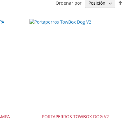
Fijar
Ordenar por
Direcci
Descen
KAMPA
PORTAPERROS TOWBOX DOG V2