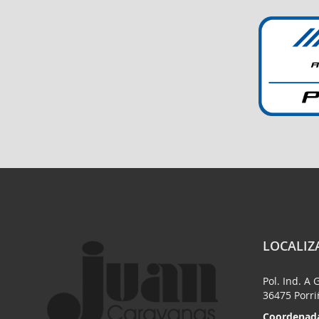
LOCALIZ
Pol. Ind. A 
36475 Porr
Coordenada