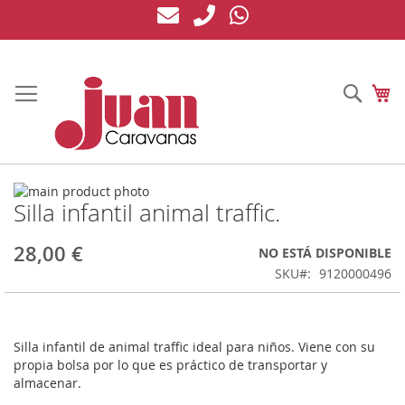
Ir
al
contenido
Busc
Mi
Saltar
Silla infantil animal traffic.
al
Saltar
final
al
de
comienzo
28,00 €
NO ESTÁ DISPONIBLE
la
de
SKU
9120000496
galería
la
de
galería
imágenes
de
imágenes
Silla infantil de animal traffic ideal para niños. Viene con su
propia bolsa por lo que es práctico de transportar y
almacenar.