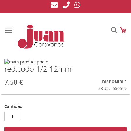
Ir
al
contenido
Busc
Mi
Saltar
red.codo 1/2 12mm
al
Saltar
final
al
de
comienzo
7,50 €
DISPONIBLE
la
de
SKU
650619
galería
la
de
galería
imágenes
de
Cantidad
imágenes