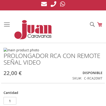
Ir
al
contenido
Busc
Mi
Saltar
PROLONGADOR RCA CON REMOTE
al
Saltar
final
al
SEÑAL VIDEO
de
comienzo
la
de
22,00 €
DISPONIBLE
galería
la
de
galería
SKU
C-RCA20MT
imágenes
de
imágenes
Cantidad