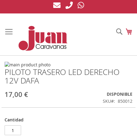
Ir
al
contenido
Busc
Mi
Saltar
PILOTO TRASERO LED DERECHO
al
Saltar
final
al
12V DAFA
de
comienzo
la
de
17,00 €
DISPONIBLE
galería
la
de
galería
SKU
850012
imágenes
de
imágenes
Cantidad