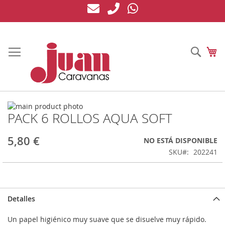
Ir
al
contenido
Busc
Mi
Saltar
PACK 6 ROLLOS AQUA SOFT
al
Saltar
final
al
de
comienzo
5,80 €
NO ESTÁ DISPONIBLE
la
de
SKU
202241
galería
la
de
galería
imágenes
de
imágenes
Detalles
Un papel higiénico muy suave que se disuelve muy rápido.