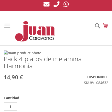
Ir
al
contenido
Busc
Mi
Saltar
Pack 4 platos de melamina
al
Saltar
final
al
Harmonía
de
comienzo
la
de
14,90 €
DISPONIBLE
galería
la
de
galería
SKU
084632
imágenes
de
imágenes
Cantidad