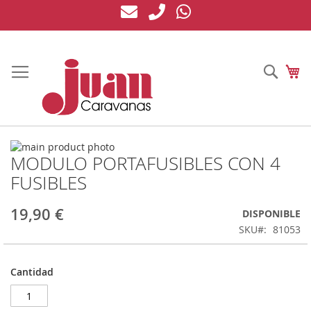
Ir
al
contenido
Busc
Mi
Saltar
MODULO PORTAFUSIBLES CON 4
al
Saltar
final
al
FUSIBLES
de
comienzo
la
de
19,90 €
DISPONIBLE
galería
la
de
galería
SKU
81053
imágenes
de
imágenes
Cantidad