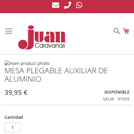
Ir
al
contenido
Busc
Mi
Saltar
MESA PLEGABLE AUXILIAR DE
al
Saltar
final
al
ALUMINIO
de
comienzo
la
de
39,95 €
DISPONIBLE
galería
la
de
galería
SKU
91059
imágenes
de
imágenes
Cantidad