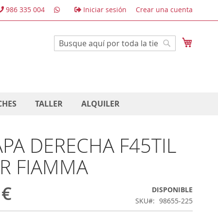
986 335 004
Iniciar sesión
Crear una cuenta
Mi cest
Buscar
Buscar
CHES
TALLER
ALQUILER
TAPA DERECHA F45TIL
R FIAMMA
 €
DISPONIBLE
SKU
98655-225