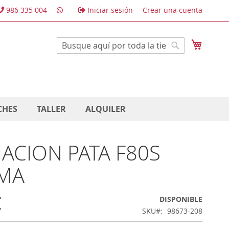
986 335 004
Iniciar sesión
Crear una cuenta
Mi cest
Buscar
Buscar
CHES
TALLER
ALQUILER
IJACION PATA F80S
MA
€
DISPONIBLE
SKU
98673-208