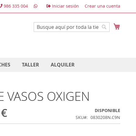
986 335 004
Iniciar sesión
Crear una cuenta
Mi cest
Buscar
Buscar
CHES
TALLER
ALQUILER
DE VASOS OXIGEN
 €
DISPONIBLE
SKU
0830208N.C9N