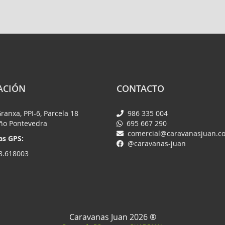
ACIÓN
CONTACTO
Granxa, PPI-6, Parcela 18
986 335 004
iño Pontevedra
695 667 290
comercial@caravanasjuan.c
s GPS:
@caravanas-juan
8.618003
Caravanas Juan 2026 ®