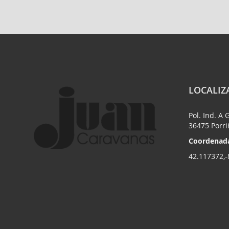
LOCALIZ
Pol. Ind. A 
36475 Porr
Coordenada
42.117372,-