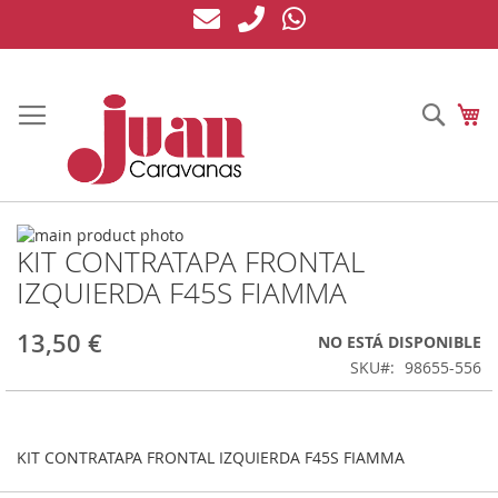
Ir
al
contenido
Busc
Mi
Saltar
KIT CONTRATAPA FRONTAL
al
Saltar
final
al
IZQUIERDA F45S FIAMMA
de
comienzo
la
de
13,50 €
NO ESTÁ DISPONIBLE
galería
la
de
galería
SKU
98655-556
imágenes
de
imágenes
KIT CONTRATAPA FRONTAL IZQUIERDA F45S FIAMMA