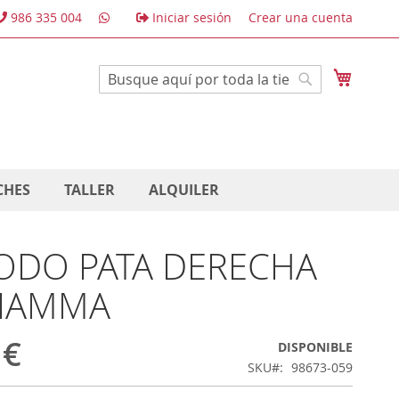
986 335 004
Iniciar sesión
Crear una cuenta
Mi cest
Buscar
Buscar
CHES
TALLER
ALQUILER
CODO PATA DERECHA
FIAMMA
 €
DISPONIBLE
SKU
98673-059