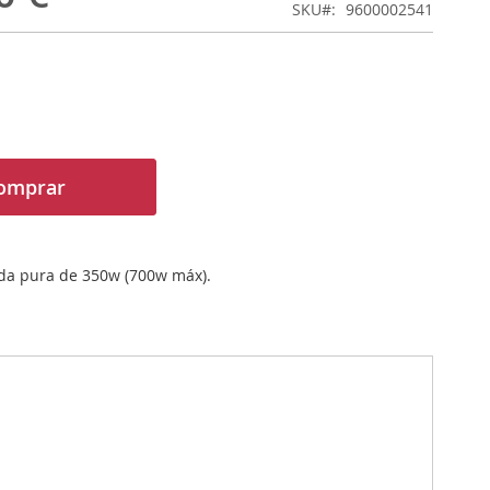
SKU
9600002541
omprar
nda pura de 350w (700w máx).