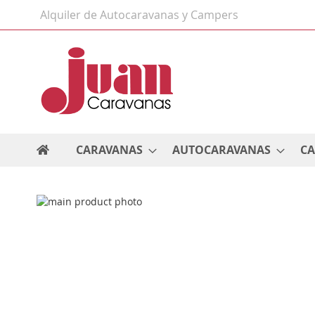
Ir
Alquiler de Autocaravanas y Campers
al
contenido
CARAVANAS
AUTOCARAVANAS
C
Saltar
al
Saltar
final
al
de
comienzo
la
de
galería
la
de
galería
imágenes
de
imágenes