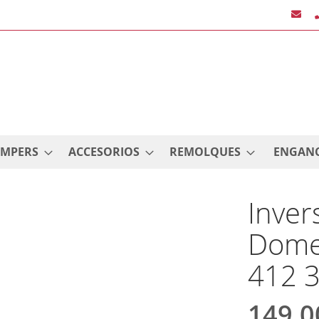
AMPERS
ACCESORIOS
REMOLQUES
ENGAN
Inver
Dome
412 
149,0