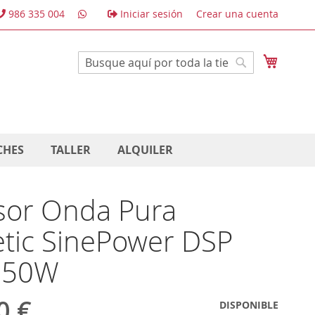
986 335 004
Iniciar sesión
Crear una cuenta
Mi cest
Buscar
Buscar
CHES
TALLER
ALQUILER
sor Onda Pura
tic SinePower DSP
350W
0 €
DISPONIBLE