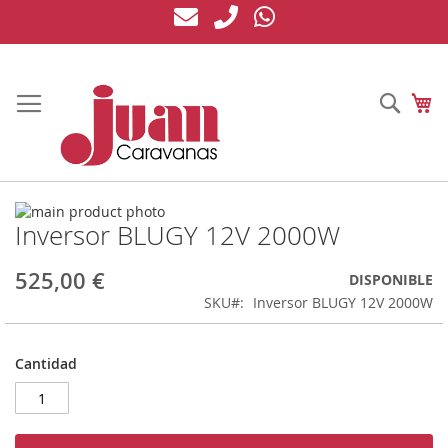
Ir
al
contenido
Busc
Mi
Saltar
Inversor BLUGY 12V 2000W
al
Saltar
final
al
de
comienzo
525,00 €
DISPONIBLE
la
de
SKU
Inversor BLUGY 12V 2000W
galería
la
de
galería
imágenes
de
Cantidad
imágenes