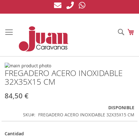
Ir
al
contenido
Busc
Mi
Saltar
FREGADERO ACERO INOXIDABLE
al
Saltar
final
al
32X35X15 CM
de
comienzo
la
de
84,50 €
galería
la
de
galería
DISPONIBLE
imágenes
de
SKU
FREGADERO ACERO INOXIDABLE 32X35X15 CM
imágenes
Cantidad