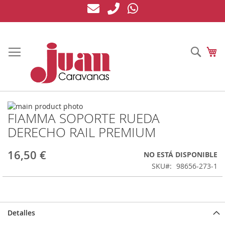
Ir
al
contenido
Busc
Mi
Saltar
FIAMMA SOPORTE RUEDA
al
Saltar
final
al
DERECHO RAIL PREMIUM
de
comienzo
la
de
16,50 €
NO ESTÁ DISPONIBLE
galería
la
de
galería
SKU
98656-273-1
imágenes
de
imágenes
Detalles