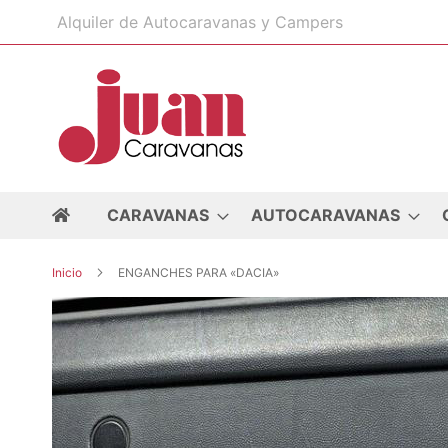
Ir
Alquiler de Autocaravanas y Campers
al
contenido
CARAVANAS
AUTOCARAVANAS
Inicio
ENGANCHES PARA «DACIA»