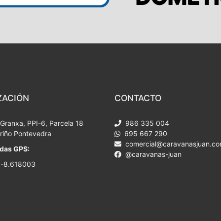
ZACIÓN
CONTACTO
A Granxa, PPI-6, Parcela 18
986 335 004
riño Pontevedra
695 667 290
comercial@caravanasjuan.c
das GPS:
@caravanas-juan
,-8.618003