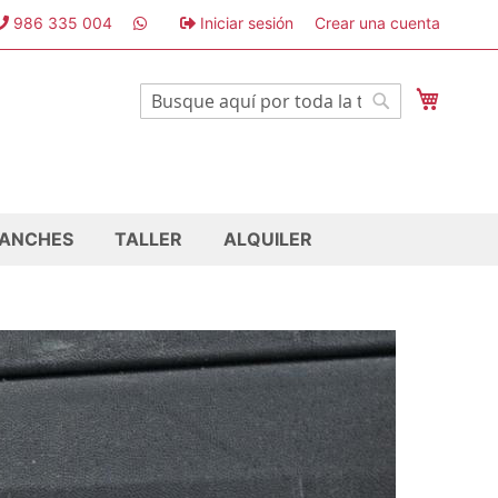
986 335 004
Iniciar sesión
Crear una cuenta
Mi cest
Buscar
Buscar
ANCHES
TALLER
ALQUILER