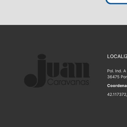
LOCALI
Pol. Ind. 
36475 Por
Coordena
42.117372