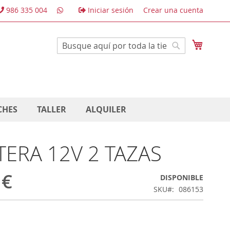
986 335 004
Iniciar sesión
Crear una cuenta
Mi cest
Buscar
Buscar
CHES
TALLER
ALQUILER
TERA 12V 2 TAZAS
 €
DISPONIBLE
SKU
086153