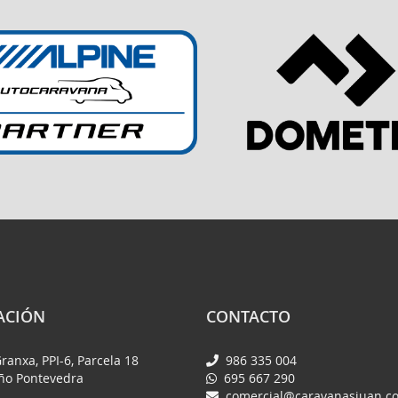
ACIÓN
CONTACTO
Granxa, PPI-6, Parcela 18
986 335 004
iño Pontevedra
695 667 290
comercial@caravanasjuan.c