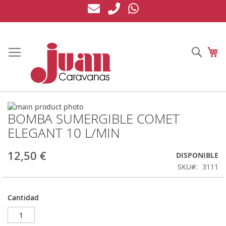
Ir
al
contenido
Busc
Mi
Saltar
BOMBA SUMERGIBLE COMET
al
Saltar
final
al
ELEGANT 10 L/MIN
de
comienzo
la
de
12,50 €
DISPONIBLE
galería
la
de
galería
SKU
3111
imágenes
de
imágenes
Cantidad