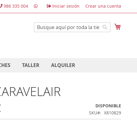
986 335 004
Iniciar sesión
Crear una cuenta
Mi cest
Buscar
Buscar
CHES
TALLER
ALQUILER
CARAVELAIR
€
DISPONIBLE
SKU
X810829