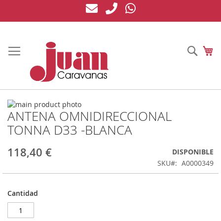
Ir
al
contenido
Busc
Mi
Saltar
ANTENA OMNIDIRECCIONAL
al
Saltar
final
al
TONNA D33 -BLANCA
de
comienzo
la
de
118,40 €
DISPONIBLE
galería
la
de
galería
SKU
A0000349
imágenes
de
imágenes
Cantidad