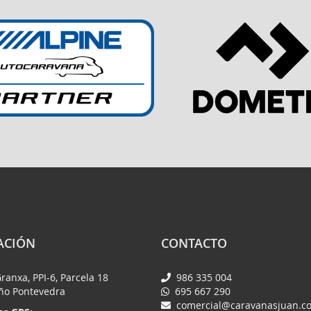
ACIÓN
CONTACTO
Granxa, PPI-6, Parcela 18
986 335 004
iño Pontevedra
695 667 290
comercial@caravanasjuan.c