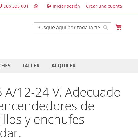
986 335 004
Iniciar sesión
Crear una cuenta
Mi cest
Buscar
Buscar
CHES
TALLER
ALQUILER
6 A/12-24 V. Adecuado
 encendedores de
rillos y enchufes
dar.