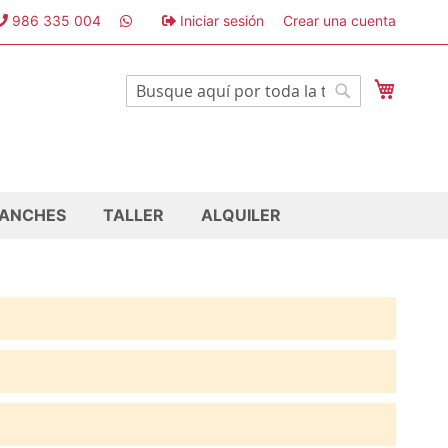
986 335 004
Iniciar sesión
Crear una cuenta
Mi cest
Buscar
Buscar
ANCHES
TALLER
ALQUILER