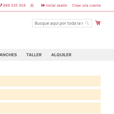
986 335 004
Iniciar sesión
Crear una cuenta
Mi cest
Buscar
Buscar
ANCHES
TALLER
ALQUILER